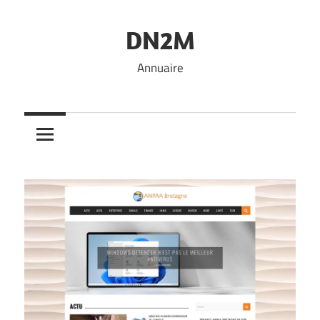
Skip
to
DN2M
content
Annuaire