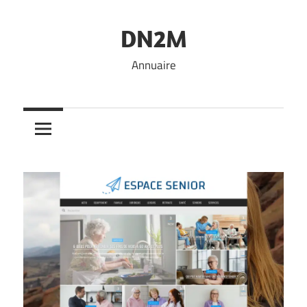
Skip
to
DN2M
content
Annuaire