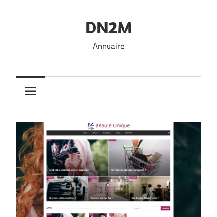
Skip
to
DN2M
content
Annuaire