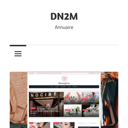
Skip
to
DN2M
content
Annuaire