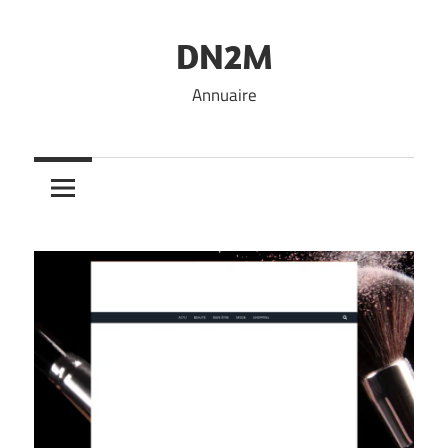
Skip
to
DN2M
content
Annuaire