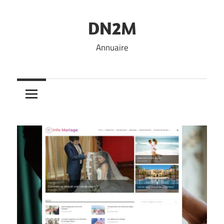
Skip
to
DN2M
content
Annuaire