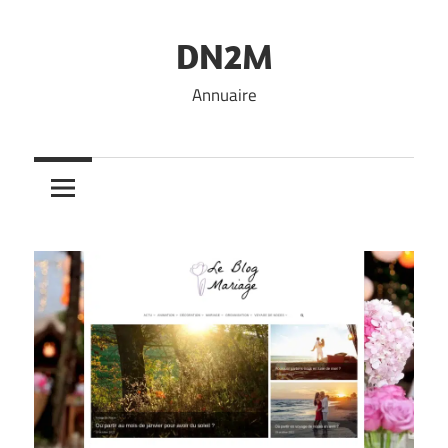
Skip
to
DN2M
content
Annuaire