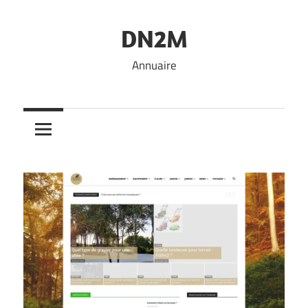
Skip
to
DN2M
content
Annuaire